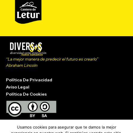
“La mejor manera de predecir el futuro es crearlo”
Abraham Lincoln
Política De Privacidad
Aviso Legal
Política De Cookies
Divers+s innovación
© 2017 by Juan Lázaro, Jorge Sánchez is
Usamos cookies para asegurar que te damos la mejor
licensed under
Attribution-ShareAlike 4.0 International