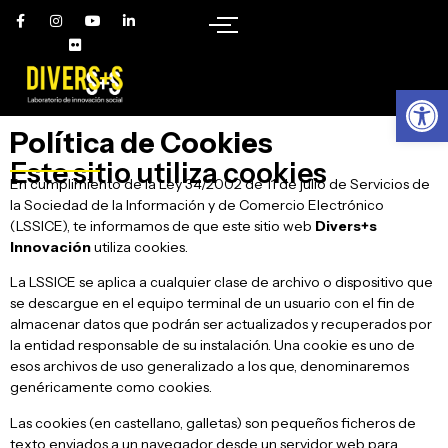
Ab
Política de Cookies
Este sitio utiliza cookies
En cumplimiento de la Ley 34/2002 de 11 de julio de Servicios de
la Sociedad de la Información y de Comercio Electrónico
(LSSICE), te informamos de que este sitio web
Divers+s
Innovación
utiliza cookies.
La LSSICE se aplica a cualquier clase de archivo o dispositivo que
se descargue en el equipo terminal de un usuario con el fin de
almacenar datos que podrán ser actualizados y recuperados por
la entidad responsable de su instalación. Una cookie es uno de
esos archivos de uso generalizado a los que, denominaremos
genéricamente como cookies.
Las cookies (en castellano, galletas) son pequeños ficheros de
texto enviados a un navegador desde un servidor web para